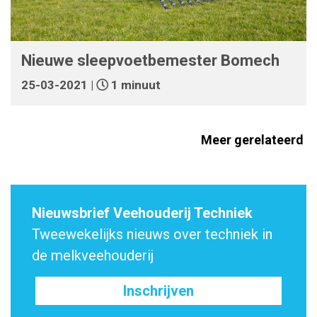
Nieuwe sleepvoetbemester Bomech
25-03-2021 |
1 minuut
Meer gerelateerd
Nieuwsbrief Veehouderij Techniek
Tweewekelijks nieuws over techniek in
de melkveehouderij
Inschrijven