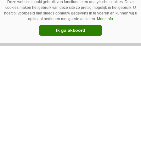
Deze website maakt gebruik van functionele en analytische cookies. Deze
Met goedkope camera’s en gratis
cookies maken het gebruik van deze site zo prettig mogelijk in het gebruik. U
hoeft bijvoorbeeld niet steeds opnieuw gegevens in te voeren en kunnen wij u
opensourcesoftware kunnen veehouders sinds
optimaal bedienen met goede artikelen.
Meer info
kort op een laagdrempelige manier aan de slag
Ik ga akkoord
met tochtdetectie en afkalfmonitoring. Wat
komt er zoal bij kijken?
Premium
Ventilator in de stal voert ook vieze
lucht af