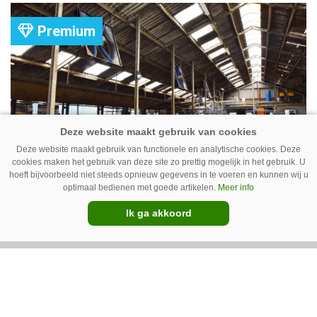
komt er zoal bij kijken?
Premium
Deze website maakt gebruik van functionele en analytische cookies. Deze
cookies maken het gebruik van deze site zo prettig mogelijk in het gebruik. U
hoeft bijvoorbeeld niet steeds opnieuw gegevens in te voeren en kunnen wij u
Ventilator in de stal voert ook vieze
optimaal bedienen met goede artikelen.
Meer info
lucht af
Ik ga akkoord
Ventilatoren in de stal zijn niet alleen relevant
als de mussen van het dak vallen. Bij de juiste
installatie zorgen ze er ook voor dat vieze lucht
wordt afgevoerd. Op veel bedrijven staan ze dan