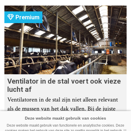
komt er zoal bij kijken?
Premium
Ventilator in de stal voert ook vieze
lucht af
Ventilatoren in de stal zijn niet alleen relevant
als de mussen van het dak vallen. Bij de juiste
installatie zorgen ze er ook voor dat vieze lucht
wordt afgevoerd. Op veel bedrijven staan ze dan
Deze website maakt gebruik van functionele en analytische cookies. Deze
cookies maken het gebruik van deze site zo prettig mogelijk in het gebruik. U