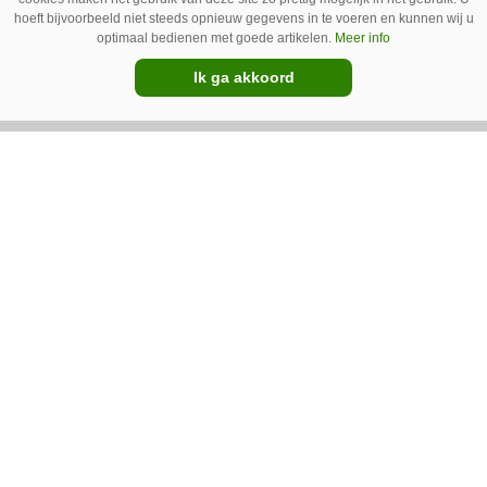
ook bijna altijd aan.
hoeft bijvoorbeeld niet steeds opnieuw gegevens in te voeren en kunnen wij u
optimaal bedienen met goede artikelen.
Meer info
Ik ga akkoord
Van onze kennispartners
BouMatic
Kunstmatige intelligentie transformeert
robotmelken
Vicon