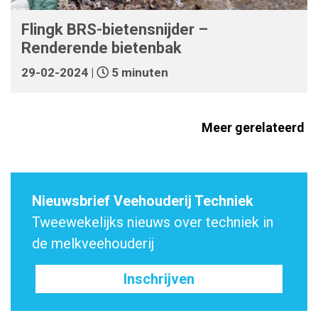
Flingk BRS-bietensnijder –
Renderende bietenbak
29-02-2024 |
5 minuten
Meer gerelateerd
Nieuwsbrief Veehouderij Techniek
Tweewekelijks nieuws over techniek in
de melkveehouderij
Inschrijven