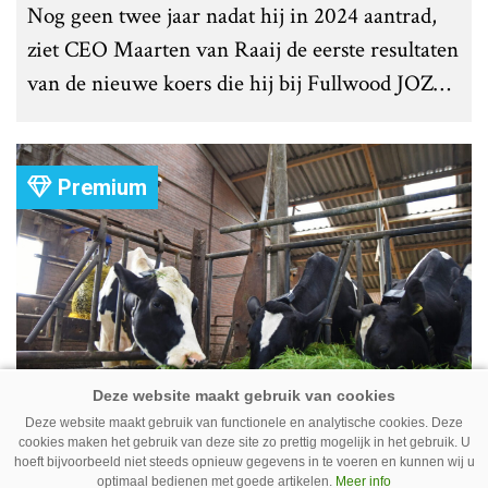
Nog geen twee jaar nadat hij in 2024 aantrad,
ziet CEO Maarten van Raaij de eerste resultaten
van de nieuwe koers die hij bij Fullwood JOZ
Group heeft uitgezet.
Premium
Koe volgen met camera – Zo werkt
Deze website maakt gebruik van functionele en analytische cookies. Deze
cookies maken het gebruik van deze site zo prettig mogelijk in het gebruik. U
Cowcatcher
hoeft bijvoorbeeld niet steeds opnieuw gegevens in te voeren en kunnen wij u
optimaal bedienen met goede artikelen.
Meer info