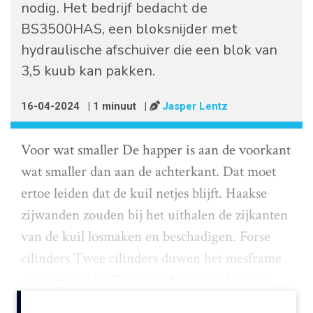
nodig. Het bedrijf bedacht de
BS3500HAS, een bloksnijder met
hydraulische afschuiver die een blok van
3,5 kuub kan pakken.
16-04-2024
| 1 minuut
|
Jasper Lentz
Voor wat smaller De happer is aan de voorkant
wat smaller dan aan de achterkant. Dat moet
ertoe leiden dat de kuil netjes blijft. Haakse
zijwanden zouden bij het uithalen de zijkanten
van de kuil losmaken en beschadigen. Forse
cilinders Twee cilinders duwen het mesframe
door de kuil tot 7 cm voorbij de tanden. Dit