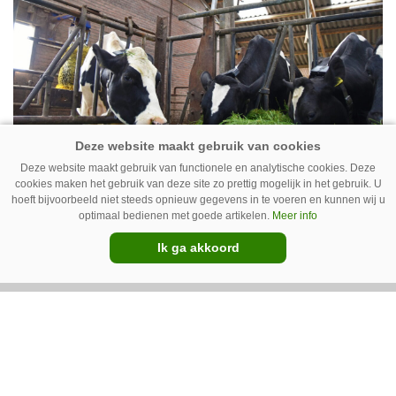
Deze website maakt gebruik van functionele en analytische cookies. Deze
Koe volgen met camera – Zo werkt
cookies maken het gebruik van deze site zo prettig mogelijk in het gebruik. U
Cowcatcher
hoeft bijvoorbeeld niet steeds opnieuw gegevens in te voeren en kunnen wij u
optimaal bedienen met goede artikelen.
Meer info
Met goedkope camera’s en gratis
Ik ga akkoord
opensourcesoftware kunnen veehouders sinds
kort op een laagdrempelige manier aan de slag
met tochtdetectie en afkalfmonitoring. Wat
komt er zoal bij kijken?
Premium