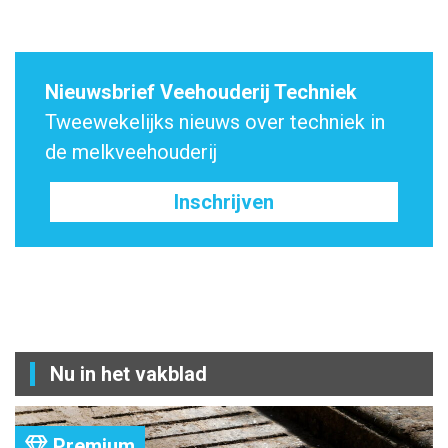
Nieuwsbrief Veehouderij Techniek
Tweewekelijks nieuws over techniek in
de melkveehouderij
Inschrijven
Nu in het vakblad
Premium