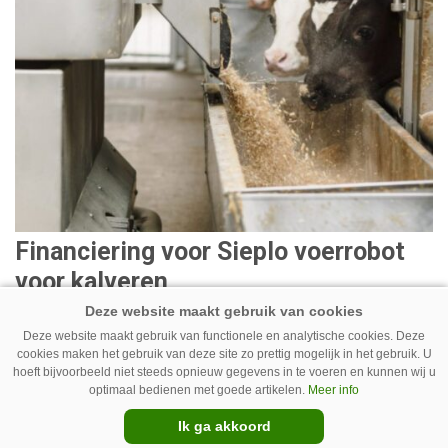
Financiering voor Sieplo voerrobot
voor kalveren
17-02-2020
1 minuut
Deze website maakt gebruik van functionele en analytische cookies. Deze
Sieplo ontvangt van Oost NL financiering voor de
cookies maken het gebruik van deze site zo prettig mogelijk in het gebruik. U
hoeft bijvoorbeeld niet steeds opnieuw gegevens in te voeren en kunnen wij u
ontwikkeling van een elektrische voerrobot voor
optimaal bedienen met goede artikelen.
Meer info
kalveren. Dat meldt het innovatiefonds op haar
Ik ga akkoord
website. Sieplo, gevestigd in Lunteren, uit