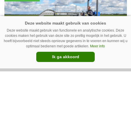
vleeskippen houden. In de schuur vooraan is
het qua trekkers allemaal blauw, waaronder de
New Holland T7070 voor de trekkertrek.
Deze website maakt gebruik van functionele en analytische cookies. Deze
cookies maken het gebruik van deze site zo prettig mogelijk in het gebruik. U
hoeft bijvoorbeeld niet steeds opnieuw gegevens in te voeren en kunnen wij u
optimaal bedienen met goede artikelen.
Meer info
Ik ga akkoord
GT Vario schoffeltrekker is een
Drentse doener
Schoffelspecialist Hengers uit Coevorden (Dr.)
heeft in samenwerking met machinebouwer
Macon in Kraggenburg (Fl.) een
schoffeltrekker gebouwd. Eenvoudig en licht,
Premium
dat waren de vereisten. En dat is met de GT
Vario aardig gelukt.