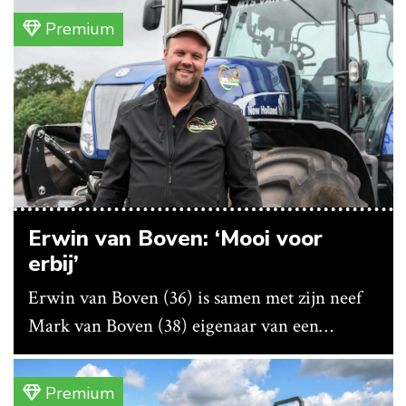
bedrijf ze nu in eigen huis.
Premium
Erwin van Boven: ‘Mooi voor
erbij’
Erwin van Boven (36) is samen met zijn neef
Mark van Boven (38) eigenaar van een
gemengd bedrijf in Erica (Dr.). Achter hun
akkerbouwbedrijf liggen de stallen waar ze
Premium