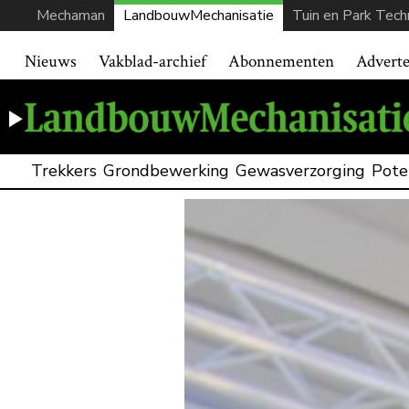
Mechaman
LandbouwMechanisatie
Tuin en Park Tech
Nieuws
Vakblad-archief
Abonnementen
Advert
Trekkers
Grondbewerking
Gewasverzorging
Pote