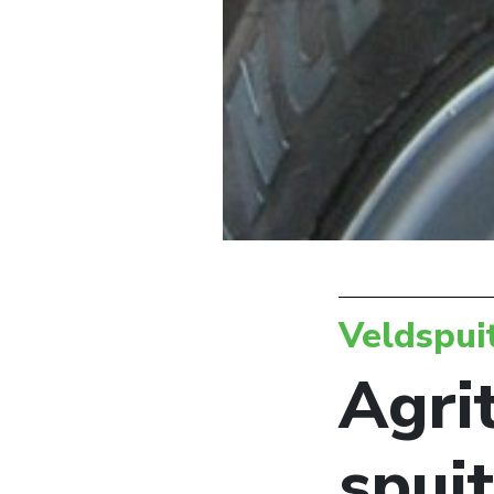
Veldspui
Agri
spui