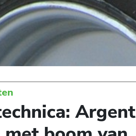
ten
technica: Argent
t met boom van