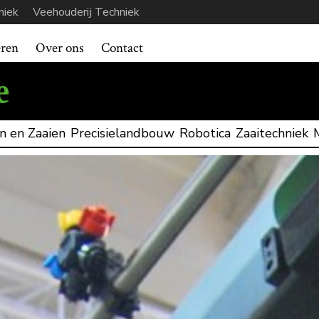
niek
Veehouderij Techniek
eren
Over ons
Contact
n en Zaaien
Precisielandbouw
Robotica
Zaaitechniek