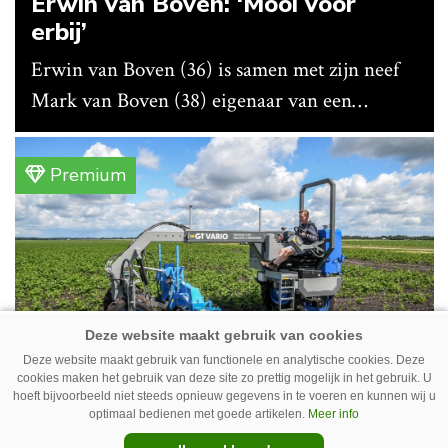
Erwin van Boven: ‘Mooi voor
erbij’
Erwin van Boven (36) is samen met zijn neef
Mark van Boven (38) eigenaar van een
gemengd bedrijf in Erica (Dr.). Achter hun
akkerbouwbedrijf liggen de stallen waar ze
Premium
vleeskippen houden. In de schuur vooraan is
het qua trekkers allemaal blauw, waaronder de
New Holland T7070 voor de trekkertrek.
Deze website maakt gebruik van functionele en analytische cookies. Deze
cookies maken het gebruik van deze site zo prettig mogelijk in het gebruik. U
hoeft bijvoorbeeld niet steeds opnieuw gegevens in te voeren en kunnen wij u
GT Vario schoffeltrekker is een
optimaal bedienen met goede artikelen.
Meer info
Drentse doener