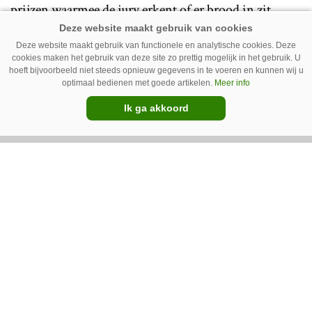
prijzen waarmee de jury erkent of er brood in zit.
En daarmee aangeeft of we deze machines de
Deze website maakt gebruik van functionele en analytische cookies. Deze
komende jaren op de akkers gaan zien. Veldrobots
cookies maken het gebruik van deze site zo prettig mogelijk in het gebruik. U
heb ik maar liefst twee van de acht prijzen zien
hoeft bijvoorbeeld niet steeds opnieuw gegevens in te voeren en kunnen wij u
optimaal bedienen met goede artikelen.
Meer info
binnen halen. Natuurlijk kort door de bocht, maar
Ik ga akkoord
om over na te denken: Worden straks twee van de
acht verkochte machines dan veldrobots?