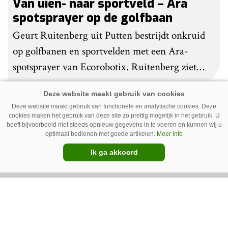
Van uien- naar sportveld – Ara
spotsprayer op de golfbaan
Geurt Ruitenberg uit Putten bestrijdt onkruid
op golfbanen en sportvelden met een Ara-
spotsprayer van Ecorobotix. Ruitenberg ziet
pleksgewijze onkruidbestrijding als een opstapje
naar autonoom werkende laserrobots, waarbij
Deze website maakt gebruik van functionele en analytische cookies. Deze
helemaal geen chemie meer wordt gebruikt.
cookies maken het gebruik van deze site zo prettig mogelijk in het gebruik. U
Premium
hoeft bijvoorbeeld niet steeds opnieuw gegevens in te voeren en kunnen wij u
optimaal bedienen met goede artikelen.
Meer info
Ik ga akkoord