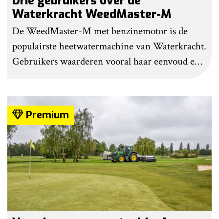
Drie gebruikers over de
Waterkracht WeedMaster-M
De WeedMaster-M met benzinemotor is de
populairste heetwatermachine van Waterkracht.
Gebruikers waarderen vooral haar eenvoud en
gebruiksgemak. Wel geven zij aan dat enige
ervaring nodig is om onkruid effectief te
bestrijden. Grote kritiekpunten noemen ze niet.
Premium
Wel hebben veel gebruikers wat aanpassingen
gedaan om het werk makkelijker en minder
belastend te maken.