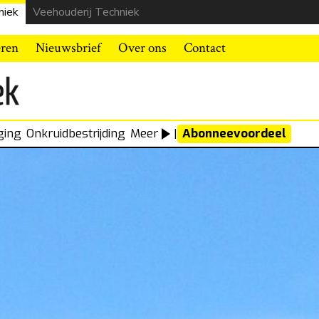
niek
Veehouderij Techniek
eren
Nieuwsbrief
Over ons
Contact
ging
Onkruidbestrijding
Meer
|
Abonneevoordeel