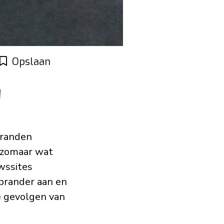
Opslaan
!
branden
n zomaar wat
wssites
 brander aan en
e gevolgen van