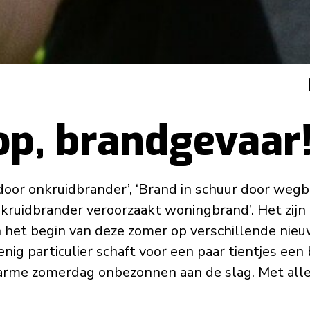
op, brandgevaar
oor onkruidbrander’, ‘Brand in schuur door weg
nkruidbrander veroorzaakt woningbrand’. Het zij
 het begin van deze zomer op verschillende nieu
nig particulier schaft voor een paar tientjes een
arme zomerdag onbezonnen aan de slag. Met all