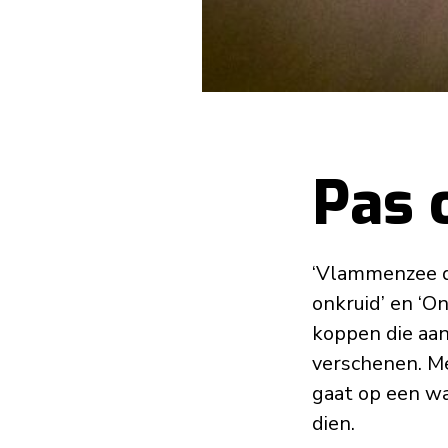
Pas 
‘Vlammenzee d
onkruid’ en ‘O
koppen die aan
verschenen. Me
gaat op een w
dien.