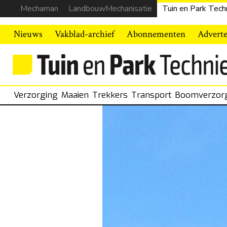
Mechaman
LandbouwMechanisatie
Tuin en Park Tech
Nieuws
Vakblad-archief
Abonnementen
Advert
Verzorging
Maaien
Trekkers
Transport
Boomverzor