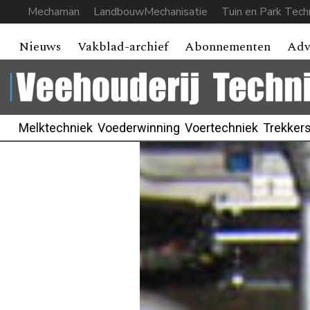
Mechaman
LandbouwMechanisatie
Tuin en Park Tech
Nieuws
Vakblad-archief
Abonnementen
Adv
Melktechniek
Voederwinning
Voertechniek
Trekker