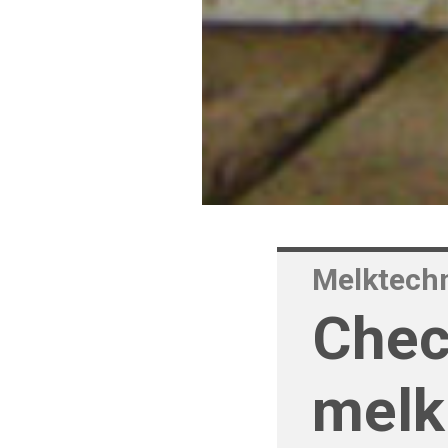
Melktech
Chec
melk