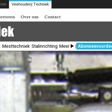
niek
Veehouderij Techniek
erteren
Over ons
Contact
s
Mesttechniek
Stalinrichting
Meer
|
Abonneevoorde