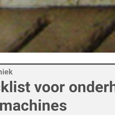
niek
klist voor onder
machines