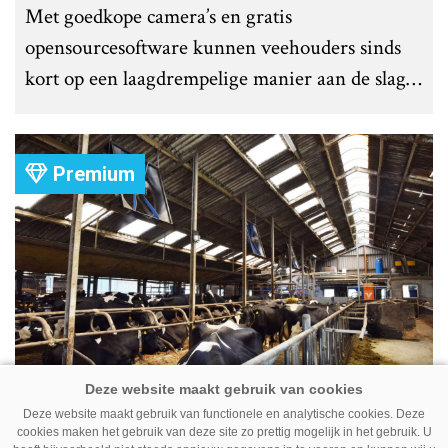
Met goedkope camera’s en gratis
opensourcesoftware kunnen veehouders sinds
kort op een laagdrempelige manier aan de slag
met tochtdetectie en afkalfmonitoring. Wat
komt er zoal bij kijken?
Premium
Ventilator in de stal voert ook vieze
lucht af
Deze website maakt gebruik van functionele en analytische cookies. Deze
cookies maken het gebruik van deze site zo prettig mogelijk in het gebruik. U