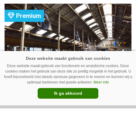
komt er zoal bij kijken?
Premium
Deze website maakt gebruik van functionele en analytische cookies. Deze
cookies maken het gebruik van deze site zo prettig mogelijk in het gebruik. U
hoeft bijvoorbeeld niet steeds opnieuw gegevens in te voeren en kunnen wij u
Ventilator in de stal voert ook vieze
optimaal bedienen met goede artikelen.
Meer info
lucht af
Ik ga akkoord
Ventilatoren in de stal zijn niet alleen relevant
als de mussen van het dak vallen. Bij de juiste
installatie zorgen ze er ook voor dat vieze lucht
wordt afgevoerd. Op veel bedrijven staan ze dan