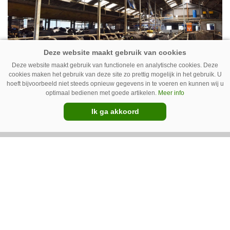
Deze website maakt gebruik van functionele en analytische cookies. Deze
cookies maken het gebruik van deze site zo prettig mogelijk in het gebruik. U
Ventilator in de stal voert ook vieze
hoeft bijvoorbeeld niet steeds opnieuw gegevens in te voeren en kunnen wij u
lucht af
optimaal bedienen met goede artikelen.
Meer info
Ventilatoren in de stal zijn niet alleen relevant
Ik ga akkoord
als de mussen van het dak vallen. Bij de juiste
installatie zorgen ze er ook voor dat vieze lucht
wordt afgevoerd. Op veel bedrijven staan ze dan
ook bijna altijd aan.
Van onze kennispartners