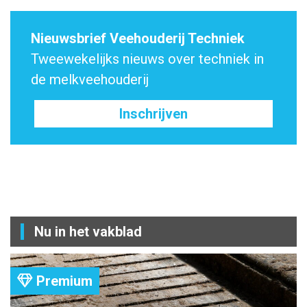
Nieuwsbrief Veehouderij Techniek
Tweewekelijks nieuws over techniek in
de melkveehouderij
Inschrijven
Nu in het vakblad
Premium