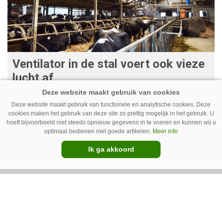
Ventilator in de stal voert ook vieze
lucht af
Ventilatoren in de stal zijn niet alleen relevant
Deze website maakt gebruik van functionele en analytische cookies. Deze
als de mussen van het dak vallen. Bij de juiste
cookies maken het gebruik van deze site zo prettig mogelijk in het gebruik. U
installatie zorgen ze er ook voor dat vieze lucht
hoeft bijvoorbeeld niet steeds opnieuw gegevens in te voeren en kunnen wij u
optimaal bedienen met goede artikelen.
Meer info
wordt afgevoerd. Op veel bedrijven staan ze dan
Ik ga akkoord
ook bijna altijd aan.
Van onze kennispartners