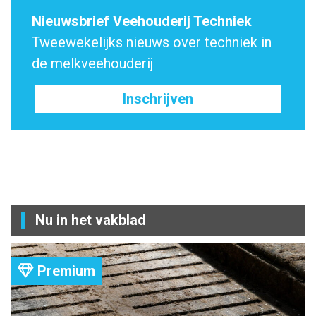
Nieuwsbrief Veehouderij Techniek
Tweewekelijks nieuws over techniek in
de melkveehouderij
Inschrijven
Nu in het vakblad
Premium