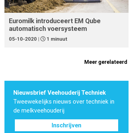
Euromilk introduceert EM Qube
automatisch voersysteem
05-10-2020 |
1 minuut
Meer gerelateerd
Nieuwsbrief Veehouderij Techniek
Tweewekelijks nieuws over techniek in
de melkveehouderij
Inschrijven