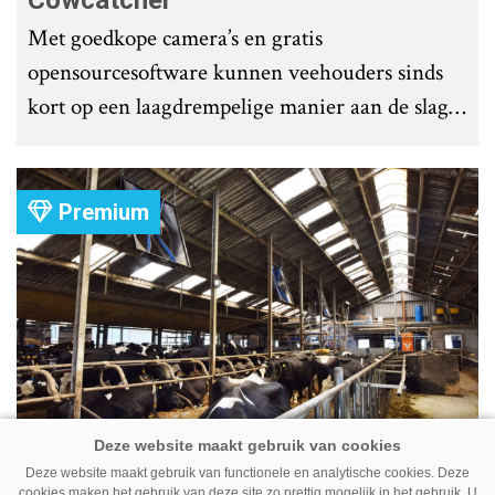
Met goedkope camera’s en gratis
opensourcesoftware kunnen veehouders sinds
kort op een laagdrempelige manier aan de slag
met tochtdetectie en afkalfmonitoring. Wat
komt er zoal bij kijken?
Premium
Ventilator in de stal voert ook vieze
Deze website maakt gebruik van functionele en analytische cookies. Deze
lucht af
cookies maken het gebruik van deze site zo prettig mogelijk in het gebruik. U