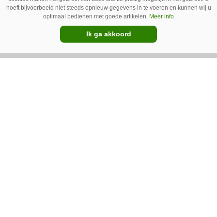
hoeft bijvoorbeeld niet steeds opnieuw gegevens in te voeren en kunnen wij u
Ventilatoren in de stal zijn niet alleen relevant
optimaal bedienen met goede artikelen.
Meer info
als de mussen van het dak vallen. Bij de juiste
Ik ga akkoord
installatie zorgen ze er ook voor dat vieze lucht
wordt afgevoerd. Op veel bedrijven staan ze dan
ook bijna altijd aan.
Van onze kennispartners
BouMatic