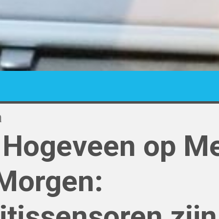
a
 Hogeveen op M
Morgen:
itissensoren zijn