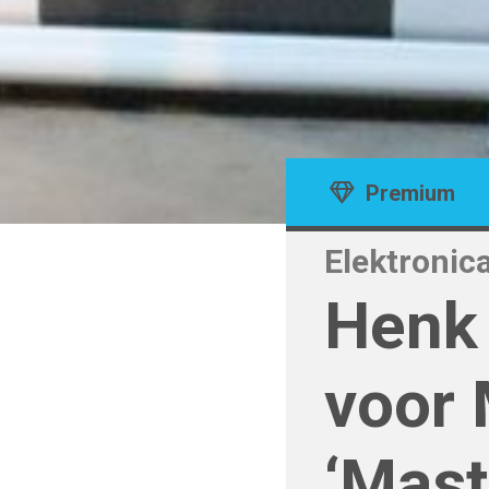
Premium
Elektronic
Henk
voor 
‘Mast