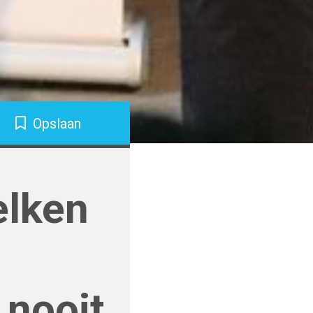
Opslaan
elken
 nooit