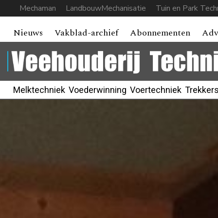
Mechaman
LandbouwMechanisatie
Tuin en Park Tech
Nieuws
Vakblad-archief
Abonnementen
Adv
Melktechniek
Voederwinning
Voertechniek
Trekker