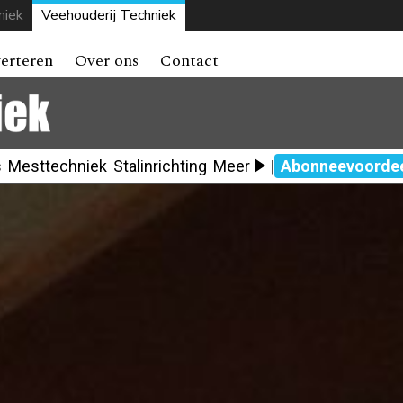
niek
Veehouderij Techniek
erteren
Over ons
Contact
s
Mesttechniek
Stalinrichting
Meer
|
Abonneevoorde