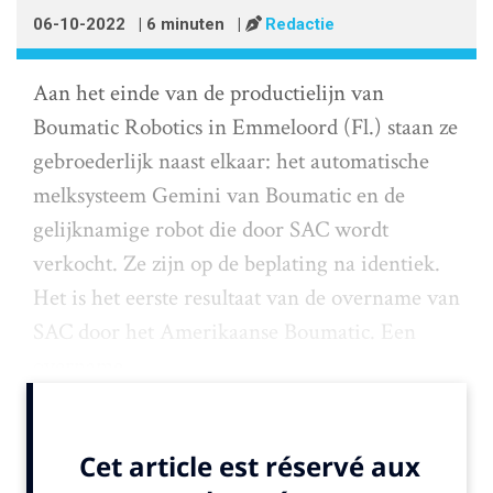
06-10-2022
| 6 minuten
|
Redactie
Aan het einde van de productielijn van
Boumatic Robotics in Emmeloord (Fl.) staan ze
gebroederlijk naast elkaar: het automatische
melksysteem Gemini van Boumatic en de
gelijknamige robot die door SAC wordt
verkocht. Ze zijn op de beplating na identiek.
Het is het eerste resultaat van de overname van
SAC door het Amerikaanse Boumatic. Een
overname