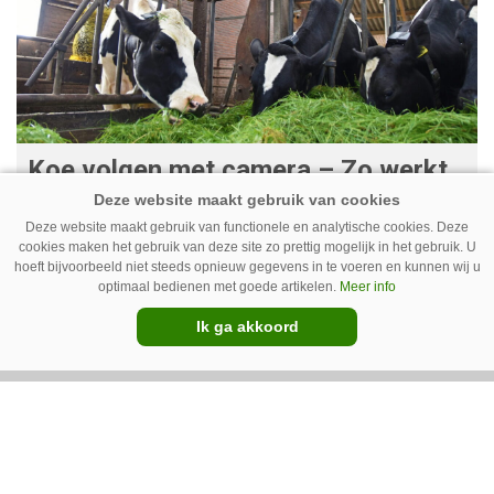
Koe volgen met camera – Zo werkt
Cowcatcher
Deze website maakt gebruik van functionele en analytische cookies. Deze
Met goedkope camera’s en gratis
cookies maken het gebruik van deze site zo prettig mogelijk in het gebruik. U
opensourcesoftware kunnen veehouders sinds
hoeft bijvoorbeeld niet steeds opnieuw gegevens in te voeren en kunnen wij u
optimaal bedienen met goede artikelen.
Meer info
kort op een laagdrempelige manier aan de slag
Ik ga akkoord
met tochtdetectie en afkalfmonitoring. Wat
komt er zoal bij kijken?
Premium