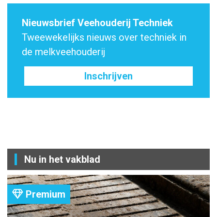
Nieuwsbrief Veehouderij Techniek
Tweewekelijks nieuws over techniek in
de melkveehouderij
Inschrijven
Nu in het vakblad
Premium