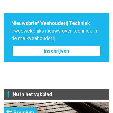
Nieuwsbrief Veehouderij Techniek
Tweewekelijks nieuws over techniek in
de melkveehouderij
Inschrijven
Nu in het vakblad
Premium