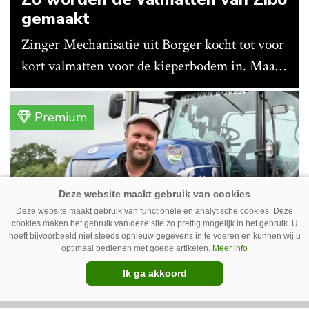
gemaakt
Zinger Mechanisatie uit Borger kocht tot voor
kort valmatten voor de kieperbodem in. Maar
vanwege lange levertijden produceert het
bedrijf ze nu in eigen huis.
Premium
Deze website maakt gebruik van functionele en analytische cookies. Deze
cookies maken het gebruik van deze site zo prettig mogelijk in het gebruik. U
hoeft bijvoorbeeld niet steeds opnieuw gegevens in te voeren en kunnen wij u
optimaal bedienen met goede artikelen.
Meer info
Erwin van Boven: ‘Mooi voor
Ik ga akkoord
erbij’