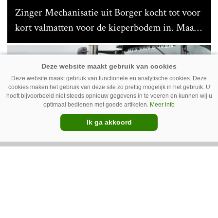
Zinger Mechanisatie uit Borger kocht tot voor
kort valmatten voor de kieperbodem in. Maar
vanwege lange levertijden produceert het
bedrijf ze nu in eigen huis.
Premium
Deze website maakt gebruik van functionele en analytische cookies. Deze
cookies maken het gebruik van deze site zo prettig mogelijk in het gebruik. U
hoeft bijvoorbeeld niet steeds opnieuw gegevens in te voeren en kunnen wij u
optimaal bedienen met goede artikelen.
Meer info
Ik ga akkoord
Erwin van Boven: ‘Mooi voor
erbij’
Erwin van Boven (36) is samen met zijn neef