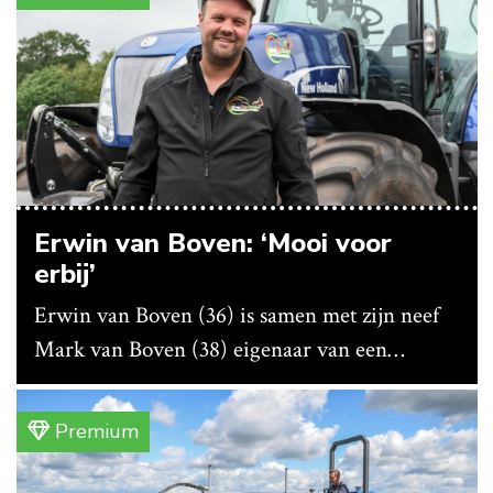
Erwin van Boven: ‘Mooi voor
erbij’
Erwin van Boven (36) is samen met zijn neef
Mark van Boven (38) eigenaar van een
gemengd bedrijf in Erica (Dr.). Achter hun
akkerbouwbedrijf liggen de stallen waar ze
Premium
vleeskippen houden. In de schuur vooraan is
het qua trekkers allemaal blauw, waaronder de