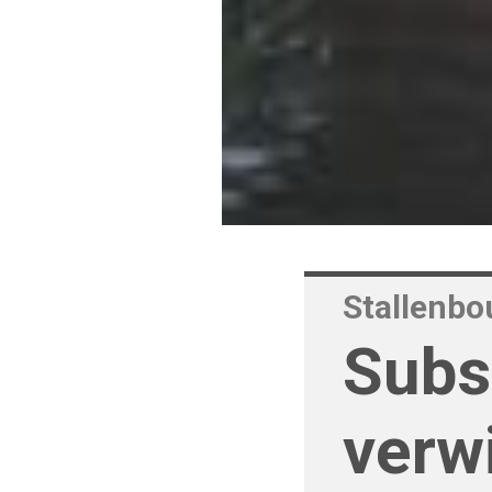
Stallenb
Subs
verw