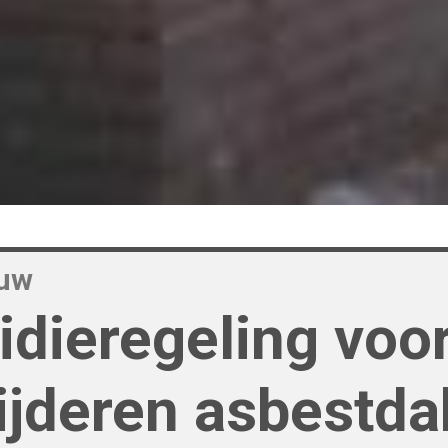
ouw
idieregeling voo
ijderen asbestd