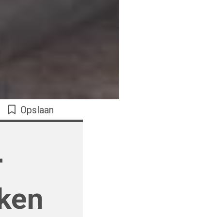
Opslaan
r
aken