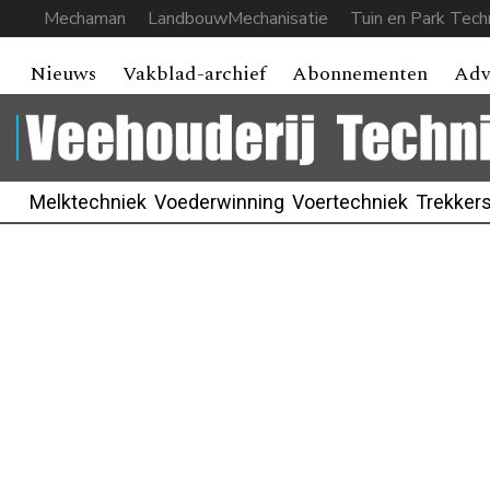
Mechaman
LandbouwMechanisatie
Tuin en Park Tech
Nieuws
Vakblad-archief
Abonnementen
Adv
Melktechniek
Voederwinning
Voertechniek
Trekker