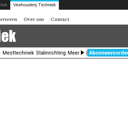
niek
Veehouderij Techniek
erteren
Over ons
Contact
s
Mesttechniek
Stalinrichting
Meer
|
Abonneevoorde