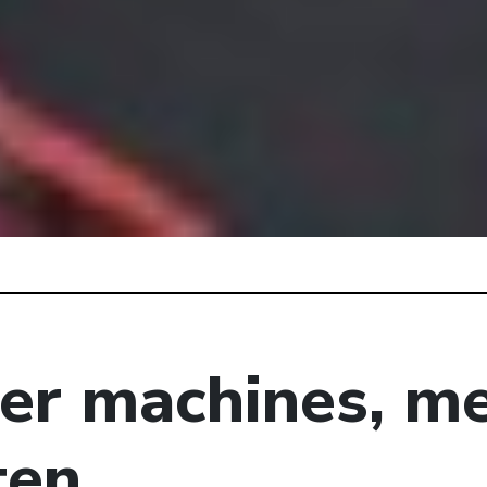
er machines, m
ten