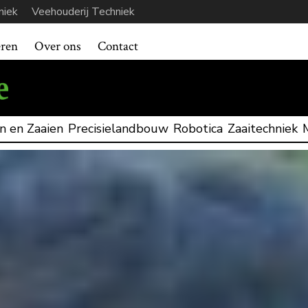
niek
Veehouderij Techniek
eren
Over ons
Contact
n en Zaaien
Precisielandbouw
Robotica
Zaaitechniek