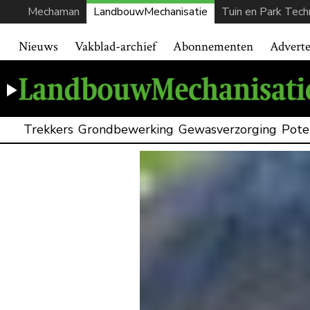
Mechaman
LandbouwMechanisatie
Tuin en Park Tech
Nieuws
Vakblad-archief
Abonnementen
Advert
Trekkers
Grondbewerking
Gewasverzorging
Pote