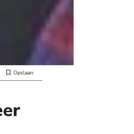
Opslaan
eer