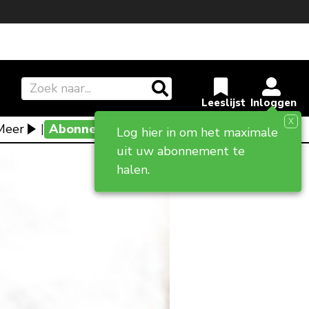
X
Meer
|
Abonneevoordeel
Log hier in om het maximale
uit uw abonnement te
halen.