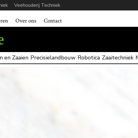
niek
Veehouderij Techniek
eren
Over ons
Contact
n en Zaaien
Precisielandbouw
Robotica
Zaaitechniek