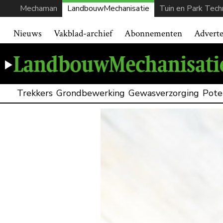
Mechaman
LandbouwMechanisatie
Tuin en Park Tech
Nieuws
Vakblad-archief
Abonnementen
Advert
Trekkers
Grondbewerking
Gewasverzorging
Pote