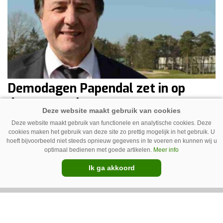
Demodagen Papendal zet in op
demonstraties
12-03-2014
2 minuten
Deze website maakt gebruik van functionele en analytische cookies. Deze
cookies maken het gebruik van deze site zo prettig mogelijk in het gebruik. U
Als er iets is dat Demodagen Papendal moet
hoeft bijvoorbeeld niet steeds opnieuw gegevens in te voeren en kunnen wij u
optimaal bedienen met goede artikelen.
Meer info
onderscheiden van andere groentechniekbeurzen,
dan is het wel de mogelijkheid tot demonstreren.
Ik ga akkoord
Dat zegt beurseigenaar Frederic Bondoux.